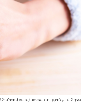
סעיף 2 לחוק לתיקון דיני המשפחה (מזונות), תשי”ט-1959 קובע מהן מזונות אישה ומה סכומן. הכנסו למאמר בכדי ללמוד עוד. צרו קשר לפגישת ייעוץ.