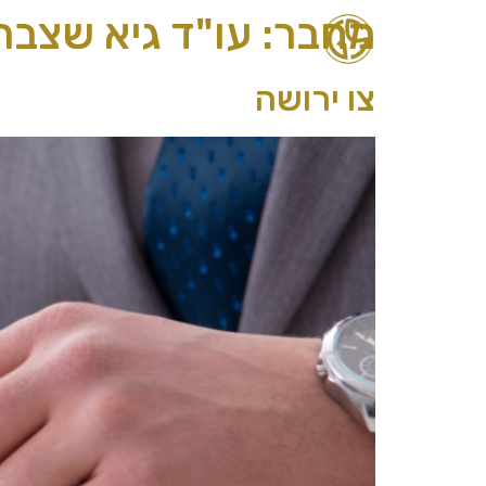
מחבר:
עו"ד גיא שצבר
צו ירושה